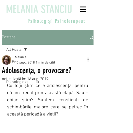
MELANIA STANCIU
Psiholog și
Psihoterapeut
Postare
All Posts
Melania
All Posts
16 sept. 2018
1 min de citit
Adolescența, o provocare?
Psihoterapie
Actualizată în:
16 aug. 2019
Psihologie aplicata
Cu toții știm ce e adolescența, pentru 
că am trecut prin această etapă. Sau – 
chiar știm? Suntem conștienți de 
schimbările majore care se petrec în 
această perioadă a vieții?