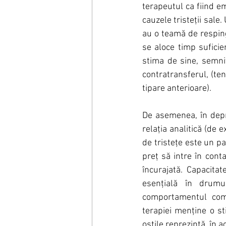
terapeutul ca fiind em
cauzele tristeții sale
au o teamă de respinge
se aloce timp suficient
stima de sine, semnif
contratransferul, (tend
tipare anterioare). 
De asemenea, în depre
relația analitică (de 
de tristețe este un pa
preț să intre în conta
încurajată. Capacitat
esențială în drumul
comportamentul compl
terapiei menține o st
ostile reprezintă, în a