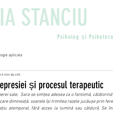
IA STANCIU
Psiholog și
Psihoter
logie aplicata
5
4 min de citit
epresiei și procesul terapeutic
rei sale,  Sara se simțea adesea ca o fantomă, călătorind pr
ecare dimineață, soarele își trimitea razele jucăușe prin fere
pațiu atemporal, fără acces la lumină sau căldură. Se înf