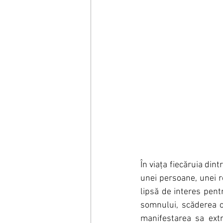
În viața fiecăruia din
unei persoane, unei re
lipsă de interes pentr
somnului, scăderea ca
manifestarea sa ext