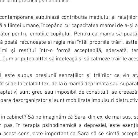
lăriei în practica psihanalitică.
 contemporane subliniază contribuția mediului și relațiilor 
 a ființei umane, începând cu capacitatea mamei de a-și 
nător pentru emoțiile copilului. Pentru ca mama să poată 
ă poată recunoaște și regla mai întâi propriile trăiri, astfe
mi și restitui într-o formă acceptabilă, adecvată, ten
i. Cum ar putea altfel să înțeleagă și să calmeze trăirile ace
este supus presiunii senzațiilor și trăirilor ce vin atâ
ât și de la celălalt (ex. de la o mamă deprimată sau supăra
aptativ) sunt greu sau imposibil de constituit, se creează 
 pare dezorganizator și sunt mobilizate impulsuri distructiv
 în cabinet? Să ne imaginăm că Sara, din ex. de mai sus, sol
m pas, în terapia psihodinamică a depresiei, este esenția
În acest sens, este important ca Sara să se simtă accept