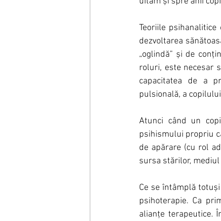
uităm și spre anii copi
Teoriile psihanalitice
dezvoltarea sănătoasă
„oglindă” și de conți
roluri, este necesar s
capacitatea de a pri
pulsională, a copilulu
Atunci când un copil 
psihismului propriu c
de apărare (cu rol ad
sursa stărilor, mediul
Ce se întâmplă totuși
psihoterapie. Ca pri
alianțe terapeutice. 