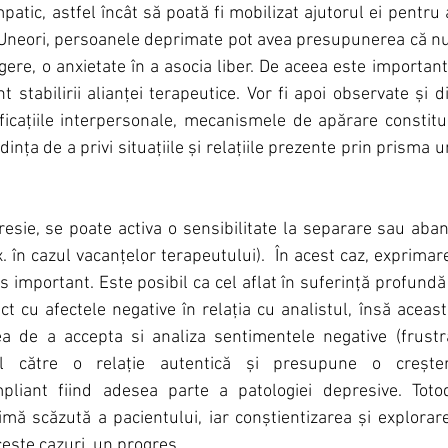
patic, astfel încât să poată fi mobilizat ajutorul ei pentru a
. Uneori, persoanele deprimate pot avea presupunerea că nu p
re, o anxietate în a asocia liber. De aceea este important, 
 stabilirii alianței terapeutice. Vor fi apoi observate și dis
icațiile interpersonale, mecanismele de apărare constituit
ința de a privi situațiile și relațiile prezente prin prisma u
sie, se poate activa o sensibilitate la separare sau aband
ex. în cazul vacanțelor terapeutului).  În acest caz, exprima
s important. Este posibil ca cel aflat în suferință profundă 
ct cu afectele negative în relația cu analistul, însă aceast
ea de a accepta si analiza sentimentele negative (frustra
 către o relație autentică și presupune o creștere 
iant fiind adesea parte a patologiei depresive. Totoda
imă scăzută a pacientului, iar conștientizarea și explorar
ceste cazuri, un progres. 