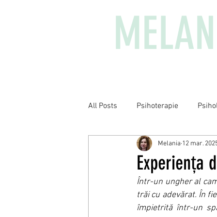
MELAN
All Posts
Psihoterapie
Psiho
Melania
12 mar. 202
Experiența d
Într-un ungher al came
trăi cu adevărat. În fi
împietrită într-un s