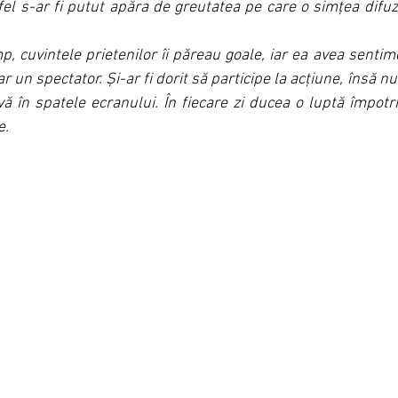
fel s-ar fi putut apăra de greutatea pe care o simțea difuz,
, cuvintele prietenilor îi păreau goale, iar ea avea sentime
r un spectator. Și-ar fi dorit să participe la acțiune, însă nu
ă în spatele ecranului. În fiecare zi ducea o luptă împotri
e. 