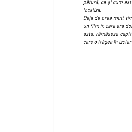
pătură, ca și cum ast
localiza.
Deja de prea mult timp
un film în care era doa
asta, rămăsese captiv
care o trăgea în izolar