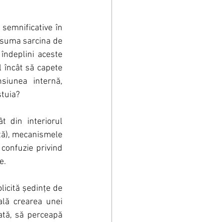
semnificative în 
asuma sarcina de 
îndeplini aceste 
l încât să capete 
siunea internă, 
stuia?
t din interiorul 
tă), mecanismele 
confuzie privind 
e.
icită ședințe de 
lă crearea unei 
ată, să perceapă 