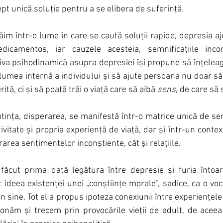
pt unică soluție pentru a se elibera de suferință. 
ăim într-o lume în care se caută soluții rapide, depresia aj
dicamentos, iar cauzele acesteia, semnificațiile incon
va psihodinamică asupra depresiei își propune să înțeleagă 
lumea internă a individului și să ajute persoana nu doar să 
tă, ci și să poată trăi o viață care să aibă 
sens
, de care să
ința, disperarea, se manifestă într-o matrice unică de semni
vitate și propria experiență de viață, dar și într-un context 
area sentimentelor inconștiente, cât și relațiile.
făcut prima dată legătura între depresie și furia întoar
ideea existenței unei „conștiințe morale”, sadice, ca o voce
 sine. Tot el a propus ipoteza conexiunii între experiențele 
ționăm și trecem prin provocările vieții de adult, de acee