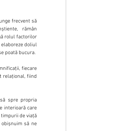
unge frecvent să 
știente, rămân 
rolul factorilor 
elaboreze doliul 
 se poată bucura. 
ficații, fiecare 
relațional, fiind 
să spre propria 
 interioară care 
timpurii de viață 
a obișnuim să ne 