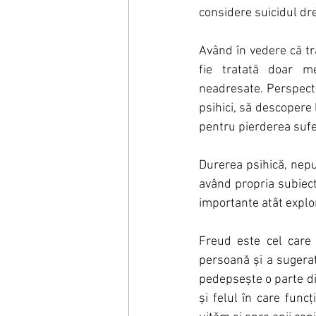
considere suicidul dre
Având în vedere că tr
fie tratată doar me
neadresate. Perspecti
psihici, să descopere 
pentru pierderea suferi
Durerea psihică, neput
având propria subiecti
importante atât explor
Freud este cel care 
persoană și a sugerat 
pedepsește o parte din
și felul în care func