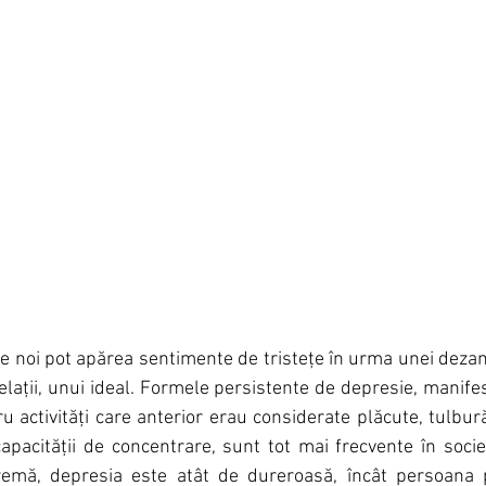
tre noi pot apărea sentimente de tristețe în urma unei dezamă
lații, unui ideal. Formele persistente de depresie, manifest
u activități care anterior erau considerate plăcute, tulburăr
pacității de concentrare, sunt tot mai frecvente în societ
remă, depresia este atât de dureroasă, încât persoana 