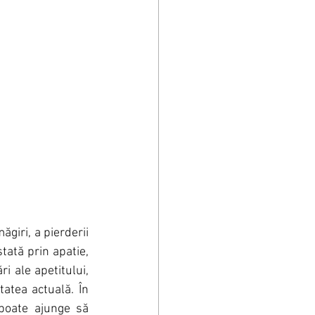
giri, a pierderii 
ată prin apatie, 
i ale apetitului, 
atea actuală. În 
poate ajunge să 