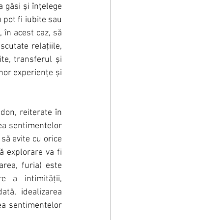
 găsi și înțelege 
ot fi iubite sau 
în acest caz, să 
cutate relațiile, 
e, transferul și 
nor experiențe și 
on, reiterate în 
rea sentimentelor 
să evite cu orice 
ă explorare va fi 
rea, furia) este 
a intimității, 
tă, idealizarea 
ea sentimentelor 