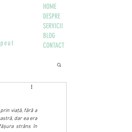
HOME
DESPRE
SERVICII
BLOG
apeut
CONTACT
in viață, fără a 
astră, dar ea era 
ășura strâns în 