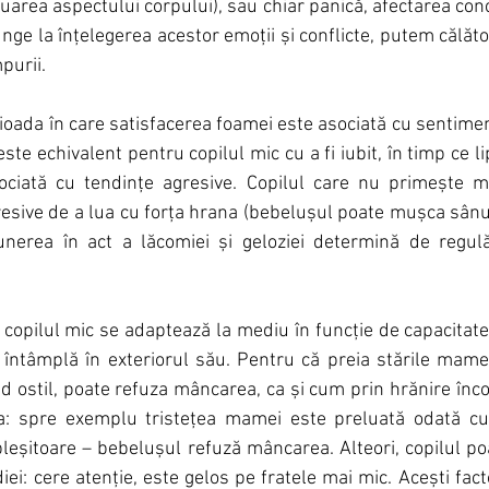
area aspectului corpului), sau chiar panică, afectarea conce
nge la înțelegerea acestor emoții și conflicte, putem călăto
purii.
oada în care satisfacerea foamei este asociată cu sentimen
 este echivalent pentru copilul mic cu a fi iubit, în timp ce li
ociată cu tendințe agresive. Copilul care nu primește m
resive de a lua cu forța hrana (bebelușul poate mușca sânu
 punerea în act a lăcomiei și geloziei determină de regu
pilul mic se adaptează la mediu în funcție de capacitatea
întâmplă în exteriorul său. Pentru că preia stările mame
nd ostil, poate refuza mâncarea, ca și cum prin hrănire înco
: spre exemplu tristețea mamei este preluată odată cu 
pleșitoare – bebelușul refuză mâncarea. Alteori, copilul po
iei: cere atenție, este gelos pe fratele mai mic. Acești fact