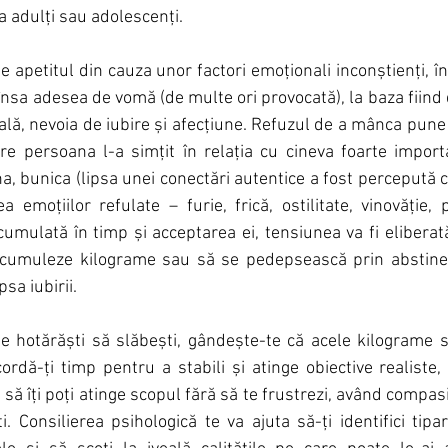
la adulți sau adolescenți.
 apetitul din cauza unor factori emoționali inconștienți, în
nsa adesea de vomă (de multe ori provocată), la baza fiind d
ală, nevoia de iubire și afecțiune. Refuzul de a mânca pune 
 persoana l-a simțit în relația cu cineva foarte importa
, bunica (lipsa unei conectări autentice a fost percepută c
a emoțiilor refulate – furie, frică, ostilitate, vinovăție, 
cumulată în timp și acceptarea ei, tensiunea va fi eliberată
acumuleze kilograme sau să se pedepsească prin abstine
sa iubirii.
e hotărăști să slăbești, gândește-te că acele kilograme 
cordă-ți timp pentru a stabili și atinge obiective realiste
t să îți poți atinge scopul fără să te frustrezi, având compasi
. Consilierea psihologică te va ajuta să-ți identifici tipare