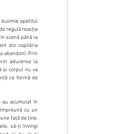
 bulimie apetitul 
e regulă reacția 
în scenă până la 
nt din copilăria 
a abandon). Prin 
prin aducerea la 
 și corpul nu va 
nță ca formă de 
s-au acumulat în 
, împreună cu un 
une față de tine, 
le, să-ți învingi 