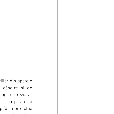
ilor din spatele 
e gândire și de 
nge un rezultat 
ii cu privire la 
p (dismorfofobie 