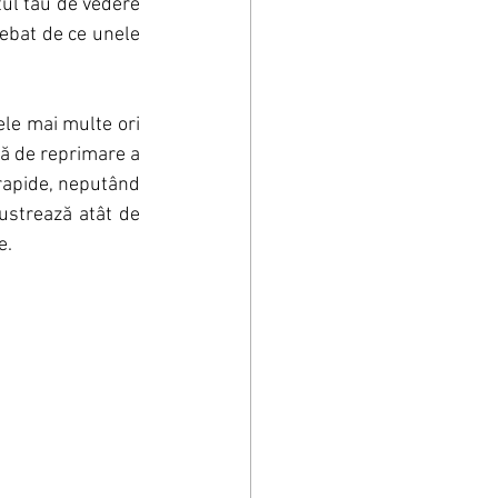
ul tău de vedere 
rebat de ce unele 
le mai multe ori 
ță de reprimare a 
rapide, neputând 
strează atât de 
e.