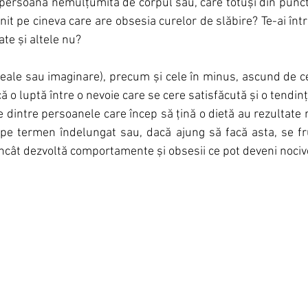
persoană nemulțumită de corpul său, care totuși din punct
nit pe cineva care are obsesia curelor de slăbire? Te-ai înt
te și altele nu?
reale sau imaginare), precum și cele în minus, ascund de ce
că o luptă între o nevoie care se cere satisfăcută și o tendin
e dintre persoanele care încep să țină o dietă au rezultate 
pe termen îndelungat sau, dacă ajung să facă asta, se fru
încât dezvoltă comportamente și obsesii ce pot deveni nociv