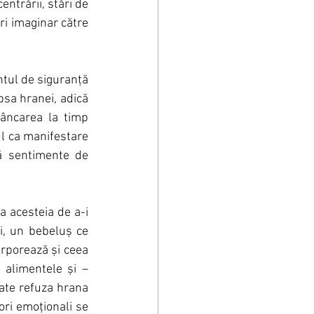
ntrării, stări de 
ri imaginar către 
tul de siguranță 
psa hranei, adică 
âncarea la timp 
l ca manifestare 
lă sentimente de 
 acesteia de a-i 
i, un bebeluș ce 
rporează și ceea 
alimentele și – 
ate refuza hrana 
ori emoționali se 