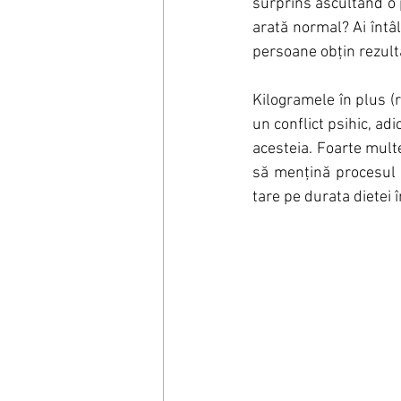
surprins ascultând o 
arată normal? Ai întâl
persoane obțin rezulta
Kilogramele în plus (
un conflict psihic, adi
acesteia. Foarte mult
să mențină procesul 
tare pe durata dietei 