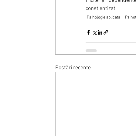
fricile și dependențe
conștientizat.
Psihologie aplicata
Psiho
Postări recente