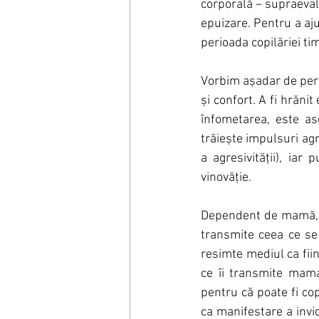
corporală – supraevalu
epuizare. Pentru a aju
perioada copilăriei tim
Vorbim așadar de peri
și confort. A fi hrănit
înfometarea, este as
trăiește impulsuri ag
a agresivității), iar
vinovăție.
Dependent de mamă, co
transmite ceea ce se 
resimte mediul ca fii
ce îi transmite mama
pentru că poate fi co
ca manifestare a invid