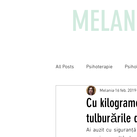
MELAN
All Posts
Psihoterapie
Psiho
Melania
16 feb. 2019
Cu kilograme
tulburările 
Ai auzit cu siguranță 