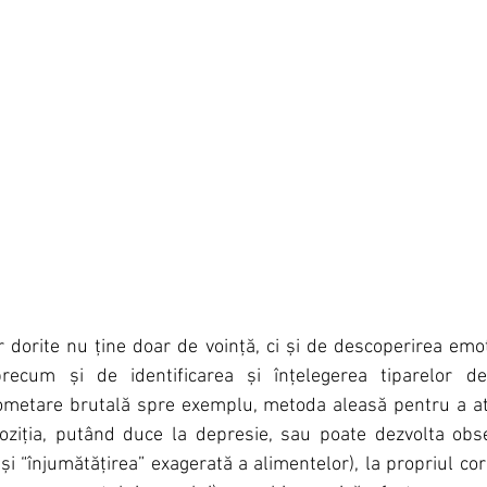
r dorite nu ține doar de voință, ci și de descoperirea emoți
 precum și de identificarea și înțelegerea tiparelor d
metare brutală spre exemplu, metoda aleasă pentru a ati
oziția, putând duce la depresie, sau poate dezvolta obses
 “înjumătățirea” exagerată a alimentelor), la propriul cor