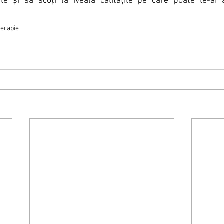
le și să scoți la iveală calitățile pe care poate le-ai 
terapie