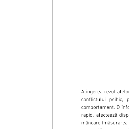
Atingerea rezultatelo
conflictului psihic,
comportament. O înfo
rapid, afectează disp
mâncare (măsurarea și