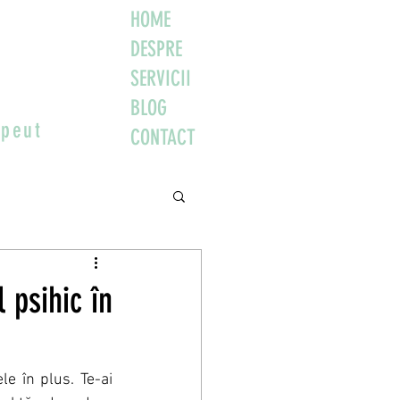
HOME
DESPRE
SERVICII
BLOG
apeut
CONTACT
 psihic în
e în plus. Te-ai 