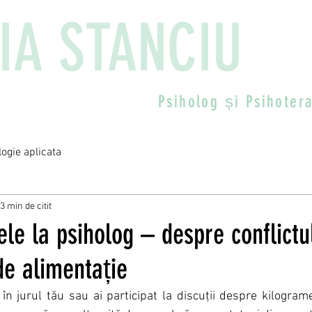
IA STANCIU
Psiholog și
Psihoter
logie aplicata
3 min de citit
le la psiholog – despre conflictul
de alimentație
în jurul tău sau ai participat la discuții despre kilogramel