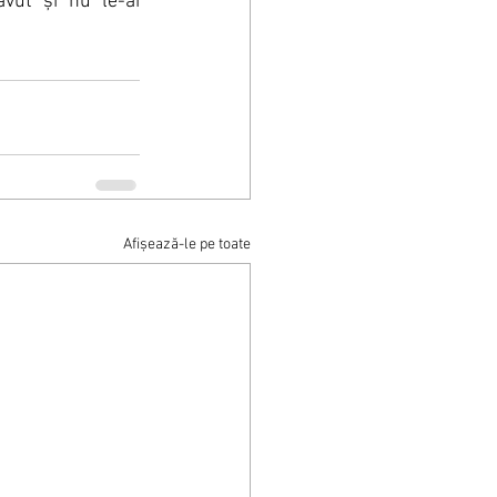
avut și nu le-ai 
Afișează-le pe toate