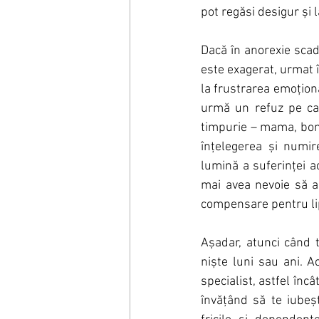
pot regăsi desigur și 
Dacă în anorexie scade
este exagerat, urmat î
la frustrarea emoțion
urmă un refuz pe care
timpurie – mama, bona
înțelegerea și numire
lumină a suferinței a
mai avea nevoie să 
compensare pentru lip
Așadar, atunci când t
niște luni sau ani. A
specialist, astfel încâ
învățând să te iubești